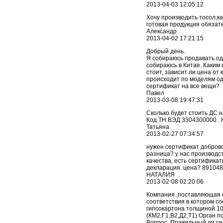
2013-04-03 12:05:12
Хочу производить тосол,к
готовая продукция обяза
Александр
2013-04-02 17:21:15
Добрый день.
Я собираюсь продавать од
собираюсь в Китае. Каким
стоит, зависит ли цена от
происходит по моделям од
сертификат на все вещи?
Павел
2013-03-08 19:47:31
Сколько будет стоить ДС 
Код ТН ВЭД 3304300000 . 
Татьяна
2013-02-27 07:34:57
нужен сертификат доброво
разница? у нас производс
качества, есть сертифика
декларация. цена? 89104
НАТАЛИЯ
2013-02-08 02:20:06
Компания ,поставляющая о
соответствия в котором с
гипсокартона толщиной 1
(КМ2,Г1,В2,Д2,Т1).Орган 
Вопрос. Правильный ли с