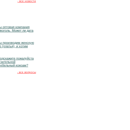
- все новости
ы оптовая компания
коголь. Может ли дата
ы производим женскую
 (платья), и хотим
подскажите пожалуйста
язательной
мебельный кожзам?
- все вопросы