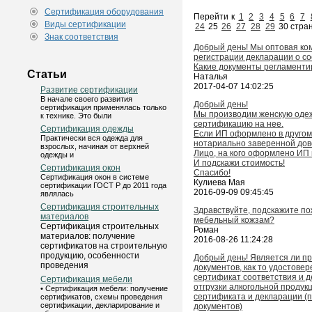
Сертификация оборудования
Перейти к
1
2
3
4
5
6
7
Виды сертификации
24
25
26
27
28
29
30 стра
Знак соответствия
Добрый день! Мы оптовая ко
регистрации декларации о с
Какие документы регламенти
Статьи
Наталья
2017-04-07 14:02:25
Развитие сертификации
В начале своего развития
Добрый день!
сертификация применялась только
Мы производим женскую одежд
к технике. Это были
сертификацию на нее.
Сертификация одежды
Если ИП оформлено в другом 
Практически вся одежда для
нотариально заверенной до
взрослых, начиная от верхней
Лицо, на кого оформлено ИП 
одежды и
И подскажи стоимость!
Сертификация окон
Спасибо!
Сертификация окон в системе
Кулиева Мая
сертификации ГОСТ Р до 2011 года
2016-09-09 09:45:45
являлась
Сертификация строительных
Здравствуйте, подскажите п
материалов
мебельный кожзам?
Сертификация строительных
Роман
материалов: получение
2016-08-26 11:24:28
сертификатов на строительную
продукцию, особенности
Добрый день! Является ли 
проведения
документов, как то удостовер
сертификат соответствия и 
Сертификация мебели
отгрузки алкогольной продукц
• Сертификация мебели: получение
сертификата и декларации (
сертификатов, схемы проведения
сертификации, декларирование и
документов)