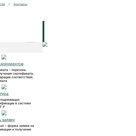
тов
|
Контакты
 документов
ката – перечень
лучения сертификата,
арации соответствия,
ката
тура
, подлежащих
ификации в системе
Т Р
 заявку
ат – форма заявки на
икации и получение