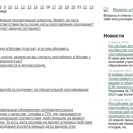
8
9
10
11
12
13
14
15
16
17
18
19
20
21
22
23
Вопрос-от
нице
Вопросы и ответы 
лайн консультации
мпания реализующая алкоголь. Может ли дата
оответствии быть позже даты изготовления продукции?
руют данную ситуацию?
Новости
2 марта 2016
На сколько во
у в Москве (платья), и хотим оформить
профессия сп
сертификации
городе, можем ли мы сделать сертификат в Москве с
В наши дни мол
веренностью?
окончания учре
находится в другом городе.
образования по
24 апреля 2013
В рамках реа
техрегламент
машин и обор
ЕЭК приняты 
ожалуйста подлежит ли обязательной сертификации
Решением № 73,
2013 года Колл
24 апреля 2013
Российским з
предложено р
правильным оформление сопроводительных
технический р
ение о качестве, справка к ТТН, где указываются
переработке 
декларация соответствия, действующие на момент
10 апреля прош
ии. То есть дата розлива не входит в период действия
вопросам перер
продукция розлита раньше даты выдачи этих
отходов, на