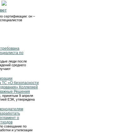
вет
по сертификации: он –
 специалистов
стребована
ециалиста по
одые люди после
ждений среднего
лучают
лизации
а ТС «О безопасности
удования» Коллегией
важные Решения
 принятым 9 апреля
егией ЕЭК, утверждена
аконодателям
азработать
егламент о
отходов
ло совещание по
аботки и утилизации