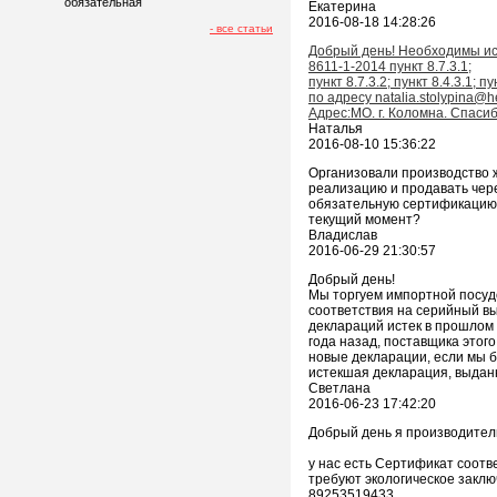
обязательная
Екатерина
2016-08-18 14:28:26
- все статьи
Добрый день! Необходимы ис
8611-1-2014 пункт 8.7.3.1;
пункт 8.7.3.2; пункт 8.4.3.1;
по адресу natalia.stolypina@
Адрес:МО. г. Коломна. Спаси
Наталья
2016-08-10 15:36:22
Организовали производство ж
реализацию и продавать чере
обязательную сертификацию п
текущий момент?
Владислав
2016-06-29 21:30:57
Добрый день!
Мы торгуем импортной посуд
соответствия на серийный вы
деклараций истек в прошлом 
года назад, поставщика этог
новые декларации, если мы б
истекшая декларация, выданн
Светлана
2016-06-23 17:42:20
Добрый день я производител
у нас есть Сертификат соотв
требуют экологическое заклю
89253519433