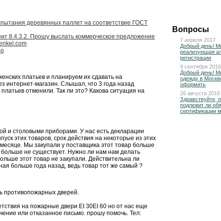
пытания деревянных паллет на соответствие ГОСТ
Вопросы
 пункт 8.4.3.2. Прошу выслать коммерческое предложение
7 апреля 2017
henkel.com
Добрый день! М
бо
реализующая ал
регистрации
9 сентября 2016
Добрый день! М
енских платьев и планируем их сдавать на
одежду в Москве
з интернет-магазин. Слышал, что 3 года назад
оформить
латьев отменили. Так ли это? Какова ситуация на
26 августа 2016
Здравствуйте, 
подлежит ли об
сертификации 
ой и столовыми приборами. У нас есть декларации
пуск этих товаров, срок действия на некоторые из этих
месяце. Мы закупали у поставщика этот товар больше
о больше не существует. Нужно ли нам нам делать
ольше этот товар не закупали. Действительна ли
ая больше года назад, ведь товар тот же самый ?
ь противопожарных дверей.
етствия на пожарные двери EI 30EI 60 но от нас еще
чение или отказанное письмо. прошу помочь. Тел: